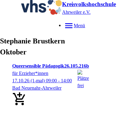
Kreisvolkshochschule
Ahrweiler e.V.
Menü
Stephanie
Brustkern
Oktober
Queersensible Pädagogik
26.105.216b
für Erzieher*innen
17.10.26
(1-mal)
09:00
- 14:00
Bad Neuenahr-Ahrweiler