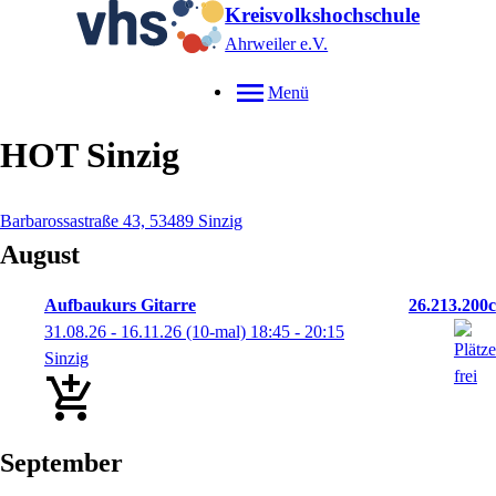
Kreisvolkshochschule
Ahrweiler e.V.
Menü
HOT Sinzig
Barbarossastraße 43, 53489 Sinzig
August
Aufbaukurs Gitarre
26.213.200c
31.08.26 - 16.11.26
(10-mal)
18:45
- 20:15
Sinzig
September