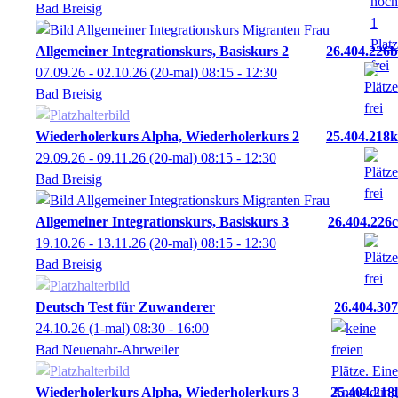
Bad Breisig
Allgemeiner Integrationskurs, Basiskurs 2
26.404.226b
07.09.26 - 02.10.26
(20-mal)
08:15
- 12:30
Bad Breisig
Wiederholerkurs Alpha, Wiederholerkurs 2
25.404.218k
29.09.26 - 09.11.26
(20-mal)
08:15
- 12:30
Bad Breisig
Allgemeiner Integrationskurs, Basiskurs 3
26.404.226c
19.10.26 - 13.11.26
(20-mal)
08:15
- 12:30
Bad Breisig
Deutsch Test für Zuwanderer
26.404.307
24.10.26
(1-mal)
08:30
- 16:00
Bad Neuenahr-Ahrweiler
Wiederholerkurs Alpha, Wiederholerkurs 3
25.404.218l