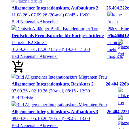
Allgemeiner Integrationskurs, Aufbaukurs 2
26.404.222e
11.08.26 - 07.09.26
(20-mal)
08:45
- 13:00
Bad Neuenahr-Ahrweiler
Deutsch als Fremdsprache für Fortgeschrittene
26.404.112
Lernziel B2 Stufe 1
01.09.26 - 01.12.26
(12-mal)
19:30
- 21:00
Bad Neuenahr-Ahrweiler
Allgemeiner Integrationskurs, Basiskurs 2
26.404.226b
07.09.26 - 02.10.26
(20-mal)
08:15
- 12:30
Bad Breisig
Allgemeiner Integrationskurs, Aufbaukurs 3
26.404.222f
08.09.26 - 05.10.26
(20-mal)
08:45
- 13:00
Bad Neuenahr-Ahrweiler