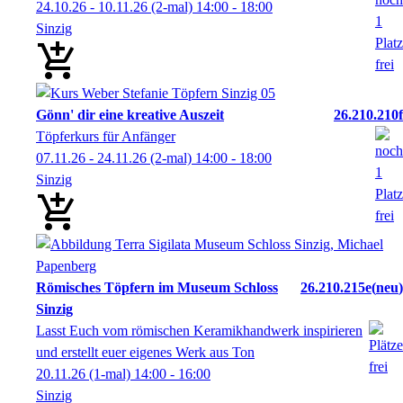
24.10.26 - 10.11.26
(2-mal)
14:00
- 18:00
Sinzig
Gönn' dir eine kreative Auszeit
26.210.210f
Töpferkurs für Anfänger
07.11.26 - 24.11.26
(2-mal)
14:00
- 18:00
Sinzig
Römisches Töpfern im Museum Schloss
26.210.215e
neu
Sinzig
Lasst Euch vom römischen Keramikhandwerk inspirieren
und erstellt euer eigenes Werk aus Ton
20.11.26
(1-mal)
14:00
- 16:00
Sinzig