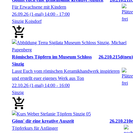
Für Erwachsene mit Kindern
26.09.26
(1-mal)
14:00
- 17:00
Sinzig Koisdorf
Römisches Töpfern im Museum Schloss
26.210.215d
neu
Sinzig
Lasst Euch vom römischen Keramikhandwerk inspirieren
und erstellt euer eigenes Werk aus Ton
22.10.26
(1-mal)
14:00
- 16:00
Sinzig
Gönn' dir eine kreative Auszeit
26.210.210e
Töpferkurs für Anfänger