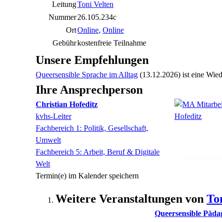
Leitung
Toni Velten
Nummer
26.105.234c
Ort
Online
,
Online
Gebühr
kostenfreie Teilnahme
Unsere Empfehlungen
Queersensible Sprache im Alltag
(13.12.2026)
ist eine Wie
Ihre Ansprechperson
Christian
Hofeditz
kvhs-Leiter
Fachbereich 1: Politik, Gesellschaft,
Umwelt
Fachbereich 5: Arbeit, Beruf & Digitale
Welt
Termin(e) im Kalender speichern
Weitere Veranstaltungen von
To
Queersensible Päda