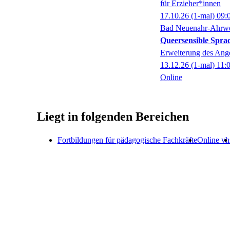
für Erzieher*innen
17.10.26
(1-mal)
09:
Bad Neuenahr-Ahrwe
Queersensible Sprac
Erweiterung des Ange
13.12.26
(1-mal)
11:
Online
Liegt in folgenden Bereichen
Fortbildungen für pädagogische Fachkräfte
Online vh