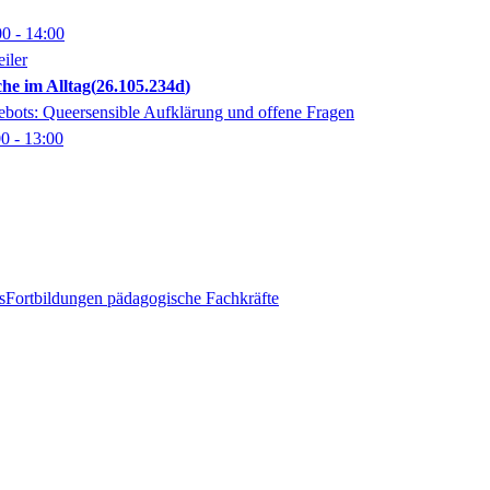
00
- 14:00
iler
he im Alltag
26.105.234d
bots: Queersensible Aufklärung und offene Fragen
00
- 13:00
s
Fortbildungen pädagogische Fachkräfte