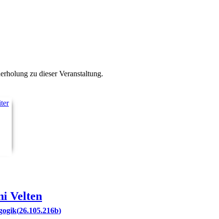
derholung zu
dieser Veranstaltung.
ni
Velten
gogik
26.105.216b