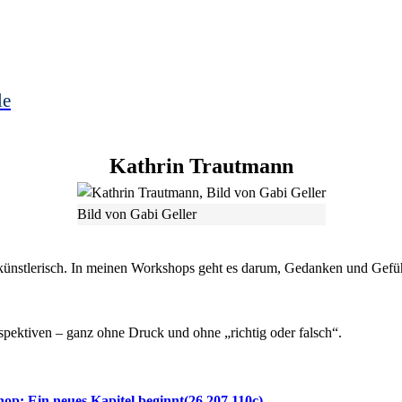
le
Kathrin
Trautmann
Bild von Gabi Geller
en künstlerisch. In meinen Workshops geht es darum, Gedanken und Gefühl
spektiven – ganz ohne Druck und ohne „richtig oder falsch“.
op: Ein neues Kapitel beginnt
26.207.110c