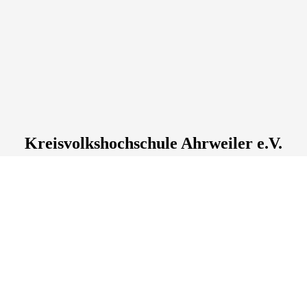
Kreisvolkshochschule Ahrweiler e.V.
Wilhelmstraße
23
, 53474
Bad Neuenahr-Ahrweiler
Deutschland
Tel.: +49 2641 912339-0
info@kvhs-ahrweiler.de
Lage & Routenplaner
Öffnungszeiten:
Montag bis Donnerstag: 8:30 - 12.00 und 13.30 - 16.00 Uhr
Freitag: 8:30 - 13.00 Uhr