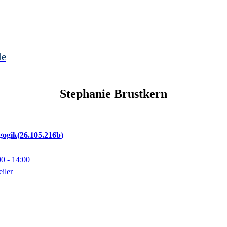
le
Stephanie
Brustkern
gogik
26.105.216b
00
- 14:00
iler