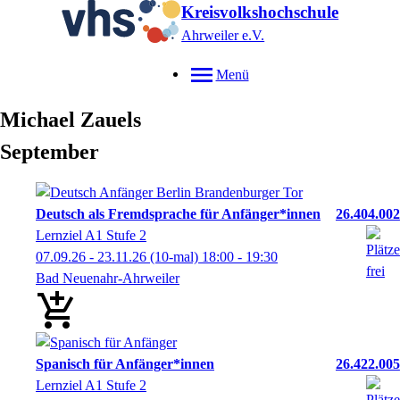
Kreisvolkshochschule
Ahrweiler e.V.
Menü
Michael
Zauels
September
Deutsch als Fremdsprache für Anfänger*innen
26.404.002
Lernziel A1 Stufe 2
07.09.26 - 23.11.26
(10-mal)
18:00
- 19:30
Bad Neuenahr-Ahrweiler
Spanisch für Anfänger*innen
26.422.005
Lernziel A1 Stufe 2