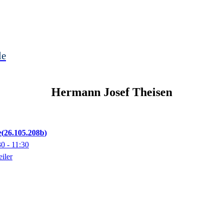
le
Hermann Josef
Theisen
e
26.105.208b
30
- 11:30
iler