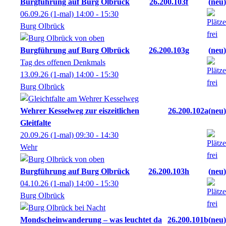
Burgführung auf Burg Olbrück
26.200.103f
neu
06.09.26
(1-mal)
14:00
- 15:30
Burg Olbrück
Burgführung auf Burg Olbrück
26.200.103g
neu
Tag des offenen Denkmals
13.09.26
(1-mal)
14:00
- 15:30
Burg Olbrück
Wehrer Kesselweg zur eiszeitlichen
26.200.102a
neu
Gleitfalte
20.09.26
(1-mal)
09:30
- 14:30
Wehr
Burgführung auf Burg Olbrück
26.200.103h
neu
04.10.26
(1-mal)
14:00
- 15:30
Burg Olbrück
Mondscheinwanderung – was leuchtet da
26.200.101b
neu