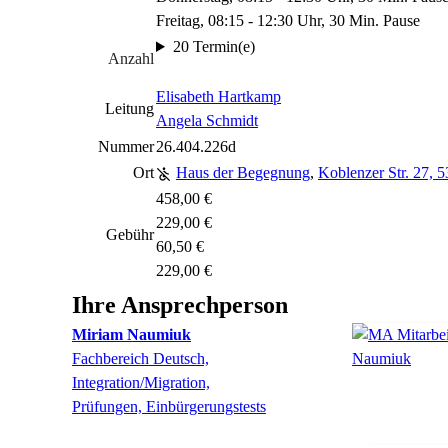
Freitag, 08:15 - 12:30 Uhr, 30 Min. Pause
20 Termin(e)
Anzahl
Elisabeth Hartkamp
Leitung
Angela Schmidt
Nummer
26.404.226d
Ort
Haus der Begegnung
,
Koblenzer Str. 27, 
458,00 €
229,00 €
Gebühr
60,50 €
229,00 €
Ihre Ansprechperson
Miriam
Naumiuk
Fachbereich Deutsch,
Integration/Migration,
Prüfungen, Einbürgerungstests