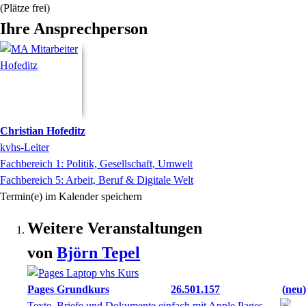
(Plätze frei)
Ihre Ansprechperson
Christian
Hofeditz
kvhs-Leiter
Fachbereich 1: Politik, Gesellschaft, Umwelt
Fachbereich 5: Arbeit, Beruf & Digitale Welt
Termin(e) im Kalender speichern
Weitere Veranstaltungen
von
Björn
Tepel
Pages Grundkurs
26.501.157
neu
Texte, Briefe und Dokumente einfach mit Apple Pages