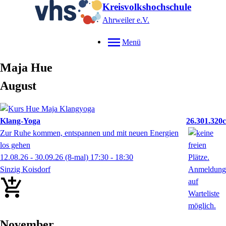
Kreisvolkshochschule
Ahrweiler e.V.
Menü
Maja
Hue
August
Klang-Yoga
26.301.320c
Zur Ruhe kommen, entspannen und mit neuen Energien
los gehen
12.08.26 - 30.09.26
(8-mal)
17:30
- 18:30
Sinzig Koisdorf
November