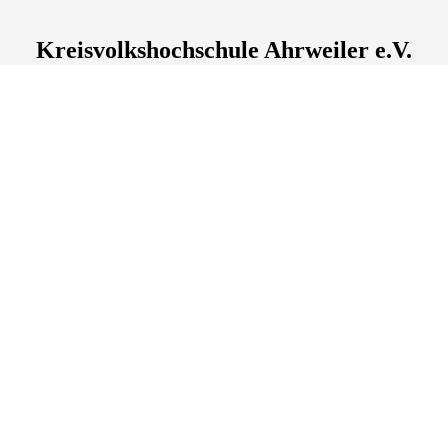
Kreisvolkshochschule Ahrweiler e.V.
Wilhelmstraße
23
, 53474
Bad Neuenahr-Ahrweiler
Deutschland
Tel.: +49 2641 912339-0
info@kvhs-ahrweiler.de
Lage & Routenplaner
Öffnungszeiten:
Montag bis Donnerstag: 8:30 - 12.00 und 13.30 - 16.00 Uhr
Freitag: 8:30 - 13.00 Uhr