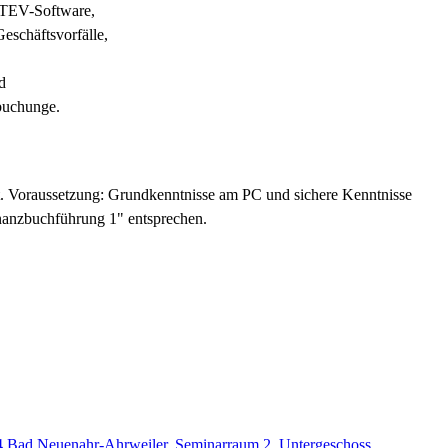
ATEV-Software,
eschäftsvorfälle,
d
buchunge.
t. Voraussetzung: Grundkenntnisse am PC und sichere Kenntnisse
inanzbuchführung 1" entsprechen.
74 Bad Neuenahr-Ahrweiler
,
Seminarraum 2, Untergeschoss