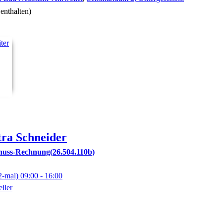
enthalten)
tra
Schneider
huss-Rechnung
26.504.110b
2-mal)
09:00
- 16:00
iler