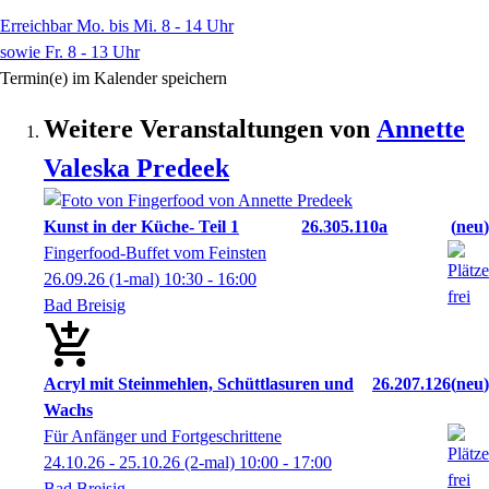
Erreichbar Mo. bis Mi. 8 - 14 Uhr
sowie Fr. 8 - 13 Uhr
Termin(e) im Kalender speichern
Weitere Veranstaltungen von
Annette
Valeska
Predeek
Kunst in der Küche- Teil 1
26.305.110a
neu
Fingerfood-Buffet vom Feinsten
26.09.26
(1-mal)
10:30
- 16:00
Bad Breisig
Acryl mit Steinmehlen, Schüttlasuren und
26.207.126
neu
Wachs
Für Anfänger und Fortgeschrittene
24.10.26 - 25.10.26
(2-mal)
10:00
- 17:00
Bad Breisig