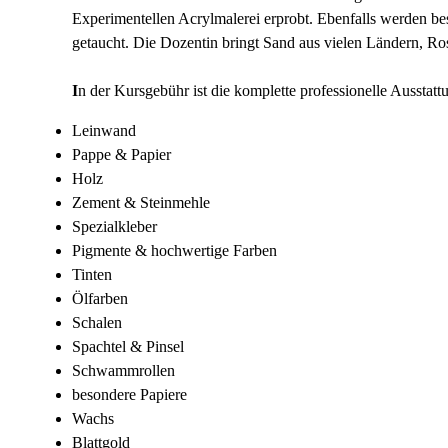
Experimentellen Acrylmalerei erprobt. Ebenfalls werden be
getaucht.
Die Dozentin bringt Sand aus vielen Ländern, Rost
I
n der Kursgebühr ist die komplette professionelle Ausstatt
Leinwand
Pappe & Papier
Holz
Zement & Steinmehle
Spezialkleber
Pigmente & hochwertige Farben
Tinten
Ölfarben
Schalen
Spachtel & Pinsel
Schwammrollen
besondere Papiere
Wachs
Blattgold