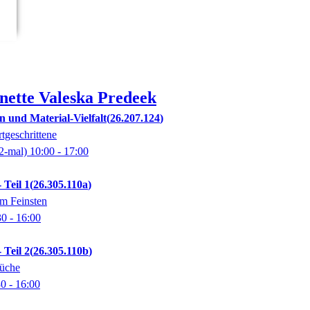
nette Valeska
Predeek
n und Material-Vielfalt
26.207.124
tgeschrittene
2-mal)
10:00
- 17:00
 Teil 1
26.305.110a
m Feinsten
30
- 16:00
 Teil 2
26.305.110b
Küche
30
- 16:00