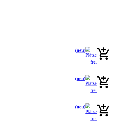
neu
neu
neu