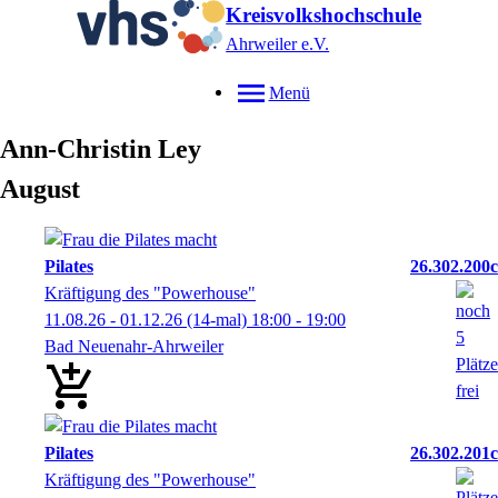
Kreisvolkshochschule
Ahrweiler e.V.
Menü
Ann-Christin
Ley
August
Pilates
26.302.200c
Kräftigung des "Powerhouse"
11.08.26 - 01.12.26
(14-mal)
18:00
- 19:00
Bad Neuenahr-Ahrweiler
Pilates
26.302.201c
Kräftigung des "Powerhouse"