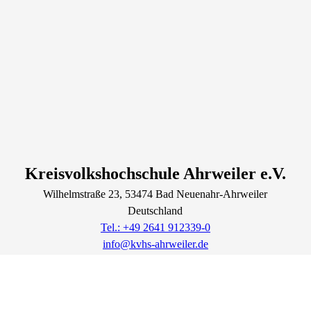
Kreisvolkshochschule Ahrweiler e.V.
Wilhelmstraße
23
, 53474
Bad Neuenahr-Ahrweiler
Deutschland
Tel.: +49 2641 912339-0
info@kvhs-ahrweiler.de
Lage & Routenplaner
Öffnungszeiten:
Montag bis Donnerstag: 8:30 - 12.00 und 13.30 - 16.00 Uhr
Freitag: 8:30 - 13.00 Uhr