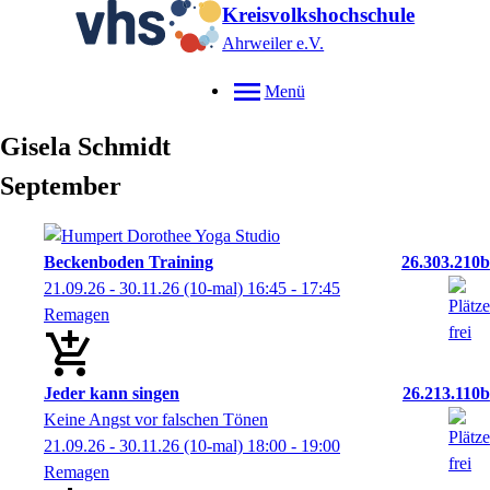
Kreisvolkshochschule
Ahrweiler e.V.
Menü
Gisela
Schmidt
September
Beckenboden Training
26.303.210b
21.09.26 - 30.11.26
(10-mal)
16:45
- 17:45
Remagen
Jeder kann singen
26.213.110b
Keine Angst vor falschen Tönen
21.09.26 - 30.11.26
(10-mal)
18:00
- 19:00
Remagen