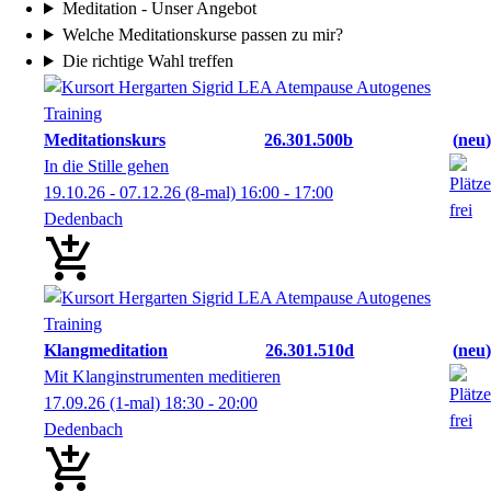
Meditation - Unser Angebot
Welche Meditationskurse passen zu mir?
Die richtige Wahl treffen
Meditationskurs
26.301.500b
neu
In die Stille gehen
19.10.26 - 07.12.26
(8-mal)
16:00
- 17:00
Dedenbach
Klangmeditation
26.301.510d
neu
Mit Klanginstrumenten meditieren
17.09.26
(1-mal)
18:30
- 20:00
Dedenbach