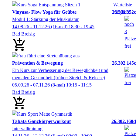
Vinyasa- Flow Yoga für Geübte
26.301.352c
Modul 1: Stärkung der Muskulatur
14.08.26 - 11.12.26
(16-mal)
18:30
- 19:45
Bad Breisig
Prävention & Bewegung
26.302.145c
Ein Kurs zur Verbesserung der Beweglichkeit und
mentalen Gesundheit (früher: Stretch & Release)
05.09.26 - 07.11.26
(8-mal)
10:15
- 11:15
Bad Breisig
Tabata Ganzkörperworkout
26.302.160d
Intervalltraining
14.11.26 - 12.12.26
(5-mal)
09:00
- 10:00