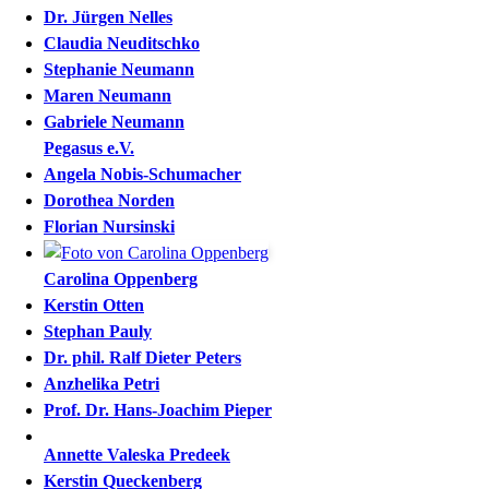
Dr.
Jürgen
Nelles
Claudia
Neuditschko
Stephanie
Neumann
Maren
Neumann
Gabriele
Neumann
Pegasus e.V.
Angela
Nobis-Schumacher
Dorothea
Norden
Florian
Nursinski
Carolina
Oppenberg
Kerstin
Otten
Stephan
Pauly
Dr. phil.
Ralf Dieter
Peters
Anzhelika
Petri
Prof. Dr.
Hans-Joachim
Pieper
Annette Valeska
Predeek
Kerstin
Queckenberg