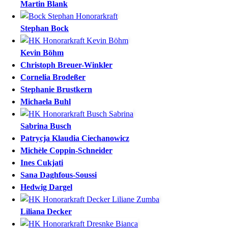
Martin
Blank
Stephan
Bock
Kevin
Böhm
Christoph
Breuer-Winkler
Cornelia
Brodeßer
Stephanie
Brustkern
Michaela
Buhl
Sabrina
Busch
Patrycja Klaudia
Ciechanowicz
Michèle
Coppin-Schneider
Ines
Cukjati
Sana
Daghfous-Soussi
Hedwig
Dargel
Liliana
Decker