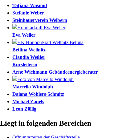
Tatjana
Wasmut
Stefanie
Weber
Steinhauerverein
Weibern
Eva
Weller
Bettina
Wellnitz
Claudia
Weßler
Kursleiterin
Arne
Wichmann
Gebäudeenergieberater
Marcello
Windolph
Daiana
Wohlers-Schmitz
Michael
Zauels
Leon
Zöllig
Liegt in folgenden Bereichen
Öffnungszeiten der Geschäftsstelle