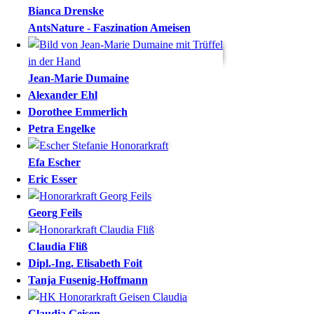
Bianca
Drenske
AntsNature - Faszination Ameisen
Jean-Marie
Dumaine
Alexander
Ehl
Dorothee
Emmerlich
Petra
Engelke
Efa
Escher
Eric
Esser
Georg
Feils
Claudia
Fliß
Dipl.-Ing.
Elisabeth
Foit
Tanja
Fusenig-Hoffmann
Claudia
Geisen