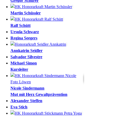
Gregor
Schürer
Martin
Schüssler
Ralf
Schütt
Ursula
Schwarz
Regina
Seegers
Annkatrin
Seidler
Salvador
Silvestre
Michael
Simon
Kursleiter
Nicole
Sindermann
Mut mit Herz Gewaltprävention
Alexander
Steffen
Eva
Stich