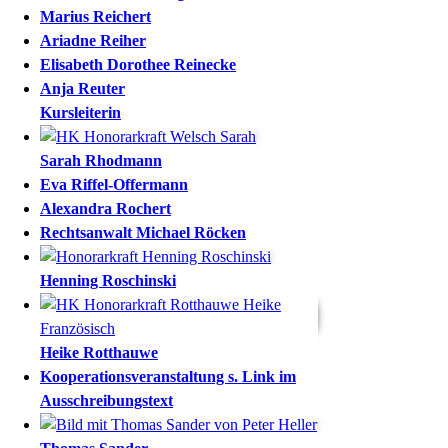
Marius
Reichert
Ariadne
Reiher
Elisabeth Dorothee
Reinecke
Anja
Reuter
Kursleiterin
Sarah
Rhodmann
Eva
Riffel-Offermann
Alexandra
Rochert
Rechtsanwalt
Michael
Röcken
Henning
Roschinski
Heike
Rotthauwe
Kooperationsveranstaltung
s. Link im
Ausschreibungstext