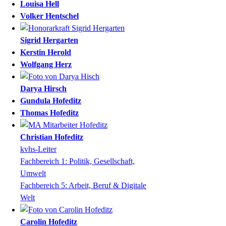
Louisa
Hell
Volker
Hentschel
Sigrid
Hergarten
Kerstin
Herold
Wolfgang
Herz
Darya
Hirsch
Gundula
Hofeditz
Thomas
Hofeditz
Christian
Hofeditz
kvhs-Leiter
Fachbereich 1: Politik, Gesellschaft,
Umwelt
Fachbereich 5: Arbeit, Beruf & Digitale
Welt
Carolin
Hofeditz