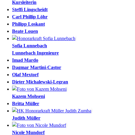
Kursleiterin
Steffi
Lingscheidt
Carl Phillip
Löhr
Philipp
Loskant
Beate
Louen
Sofia
Lunnebach
Lunnebach Ingenieure
Imad
Mardo
Dagmar
Martini-Castor
Olaf
Mextorf
Dieter
Michalewski-Legran
Kazem
Mohseni
Britta
Müller
Judith
Müller
Nicole
Mundorf