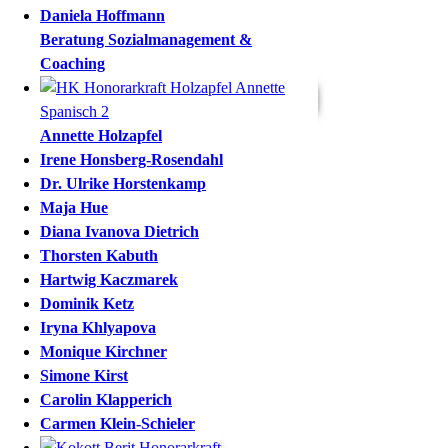
Daniela
Hoffmann
Beratung Sozialmanagement &
Coaching
Annette
Holzapfel
Irene
Honsberg-Rosendahl
Dr.
Ulrike
Horstenkamp
Maja
Hue
Diana
Ivanova Dietrich
Thorsten
Kabuth
Hartwig
Kaczmarek
Dominik
Ketz
Iryna
Khlyapova
Monique
Kirchner
Simone
Kirst
Carolin
Klapperich
Carmen
Klein-Schieler