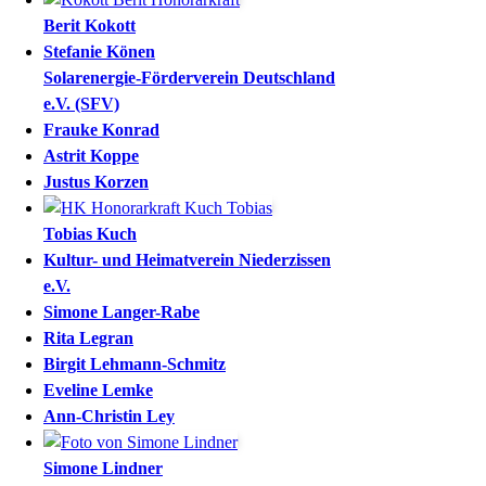
Berit
Kokott
Stefanie
Könen
Solarenergie-Förderverein Deutschland
e.V. (SFV)
Frauke
Konrad
Astrit
Koppe
Justus
Korzen
Tobias
Kuch
Kultur- und Heimatverein Niederzissen
e.V.
Simone
Langer-Rabe
Rita
Legran
Birgit
Lehmann-Schmitz
Eveline
Lemke
Ann-Christin
Ley
Simone
Lindner