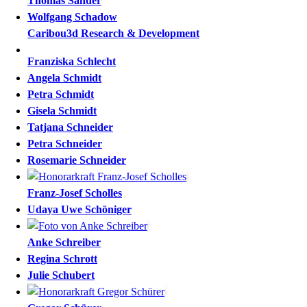
Thomas
Sander
Wolfgang
Schadow
Caribou3d Research & Development
Franziska
Schlecht
Angela
Schmidt
Petra
Schmidt
Gisela
Schmidt
Tatjana
Schneider
Petra
Schneider
Rosemarie
Schneider
Franz-Josef
Scholles
Udaya Uwe
Schöniger
Anke
Schreiber
Regina
Schrott
Julie
Schubert