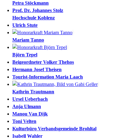
Petra
Stöckmann
Prof. Dr.
Johannes
Stolz
Hochschule Koblenz
Ulrich
Stute
Mariam
Tanno
Björn
Tepel
Beigeordneter
Volker
Thehos
Hermann Josef
Theisen
Tourist-Information Maria Laach
Kathrin
Trautmann
Ursel
Ueberbach
Anja
Ulmann
Manou
Van Dijk
Toni
Velten
Kulturbüro
Verbandsgemeinde Brohltal
Isabell
Wahler